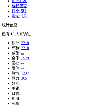
加为好友
给我留言
打个招呼
发送消息
统计信息
已有
18
人来访过
积分:
2218
经验:
2218
威望:
--
金币:
1579
爱心:
--
附件:
--
热情:
1237
魅力:
365
好友:
--
主题:
--
日志:
--
相册:
--
分享:
--