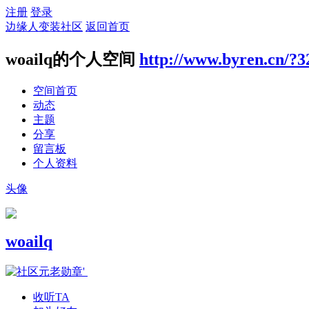
注册
登录
边缘人变装社区
返回首页
woailq的个人空间
http://www.byren.cn/?3
空间首页
动态
主题
分享
留言板
个人资料
头像
woailq
收听TA