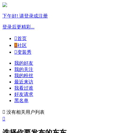
下午好! 请登录或注册
登录后更精彩...

首页

社区

变装秀
我的好友
我的关注
我的粉丝
最近来访
我看过谁
好友请求
黑名单

没有相关用户列表

选择你要发布的东东...