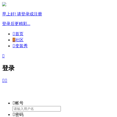
早上好! 请登录或注册
登录后更精彩...

首页

社区

变装秀

登录



帐号

密码