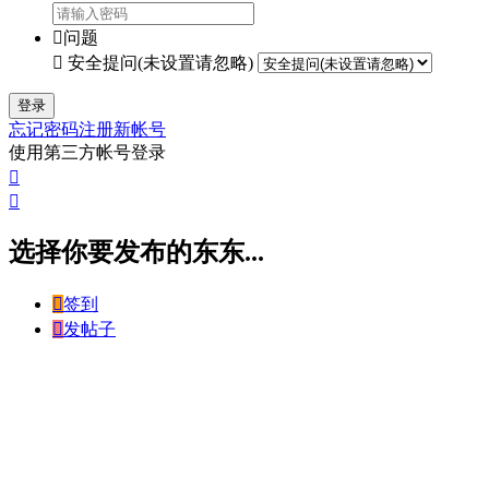

问题

安全提问(未设置请忽略)
登录
忘记密码
注册新帐号
使用第三方帐号登录


选择你要发布的东东...

签到

发帖子