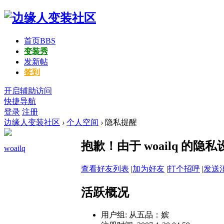
首页
BBS
变装秀
发新帖
签到
开启辅助访问
快捷导航
登录
注册
边缘人变装社区
›
个人空间
›
隐私提醒
抱歉！由于 woailq 
woailq
查看好友列表
|
加为好友
|
打个招呼
|
发送
活跃概况
用户组:
从五品：嫔