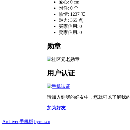
爱心: 0 cm
附件: 0 个
热情: 1237 ℃
魅力: 365 点
买家信用: 0
卖家信用: 0
勋章
用户认证
请加入到我的好友中，您就可以了解我
加为好友
Archiver
|
手机版
|
byren.cn