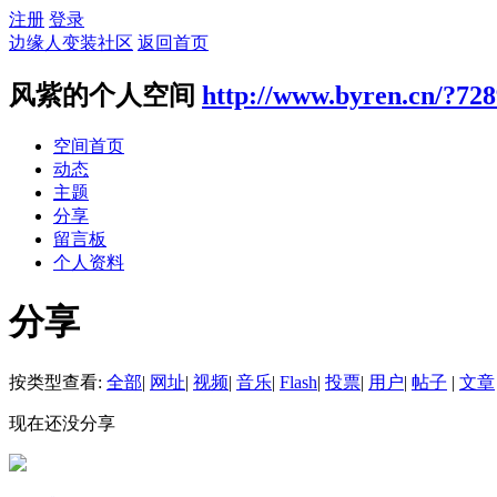
注册
登录
边缘人变装社区
返回首页
风紫的个人空间
http://www.byren.cn/?72
空间首页
动态
主题
分享
留言板
个人资料
分享
按类型查看:
全部
|
网址
|
视频
|
音乐
|
Flash
|
投票
|
用户
|
帖子
|
文章
现在还没分享