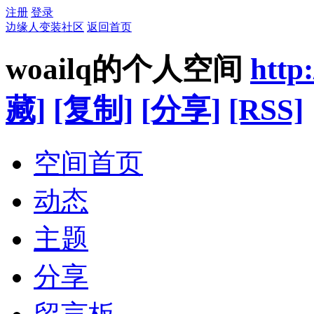
注册
登录
边缘人变装社区
返回首页
woailq的个人空间
http
藏]
[复制]
[分享]
[RSS]
空间首页
动态
主题
分享