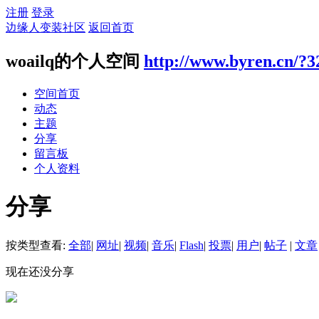
注册
登录
边缘人变装社区
返回首页
woailq的个人空间
http://www.byren.cn/?3
空间首页
动态
主题
分享
留言板
个人资料
分享
按类型查看:
全部
|
网址
|
视频
|
音乐
|
Flash
|
投票
|
用户
|
帖子
|
文章
现在还没分享