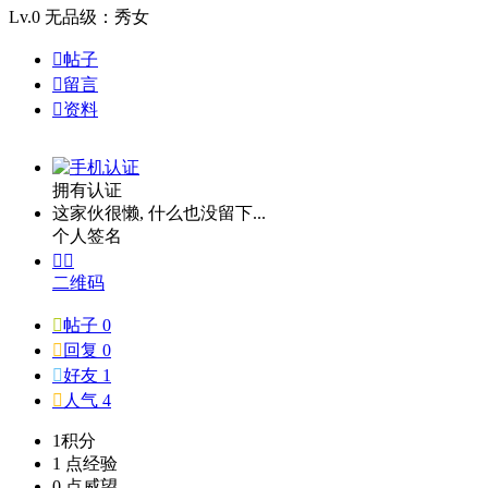
Lv.0
无品级：秀女

帖子

留言

资料
拥有认证
这家伙很懒, 什么也没留下...
个人签名


二维码

帖子 0

回复 0

好友 1

人气 4
1
积分
1 点
经验
0 点
威望