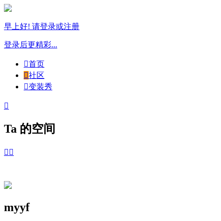
早上好! 请登录或注册
登录后更精彩...

首页

社区

变装秀

Ta 的空间


myyf